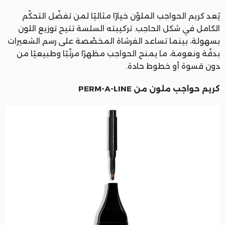
يُعد كريم الحواجب الملوّن خيارًا مثاليًا لمن تفضّل التحكّم
الكامل في شكل الحاجب. تركيبته السلسة تتيح توزيع اللون
بسهولة، بينما تساعد الفرشاة المخصّصة على رسم الشعيرات
بدقّة ونعومة، ما يمنح الحواجب مظهرًا مرتّبًا وطبيعيًا من
دون قسوة أو خطوط حادة.
كريم حواجب ملون من PERM-A-LINE