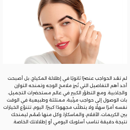
لم تعُد الحواجب عنصرًا ثانويًا في إطلالة المكياج، بل أصبحت
أحد أهم التفاصيل التي تُبرز ملامح الوجه وتمنحه التوازن
والجاذبية. ومع التطوّر الكبير في عالم مستحضرات التجميل،
بات الوصول إلى حواجب مرتّبة، ممتلئة وطبيعية في الوقت
نفسه أمرًا سهلًا ولا يتطلّب مجهودًا كبيرًا. اليوم، تتنوّع الخيارات
بين الكريمات، الأقلام، والماسكارا، وكل منها صُمّم ليمنحك
نتيجة دقيقة تناسب أسلوبك اليومي أو إطلالاتك الخاصة.