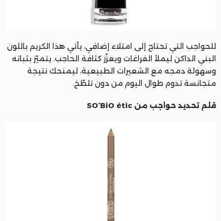
للحواجب التي تحتاج إلى امتلاء إضافي، يأتي هذا الكريم باللون
البني الداكن ليملأ الفراغات ويعزّز كثافة الحاجب. يتميّز بثباته
وسهولة دمجه مع الشعيرات الطبيعية، ليمنحك نتيجة
متجانسة تدوم طوال اليوم من دون تلطّخ.
قلم تحديد حواجب من SO’BiO étic