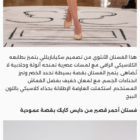
هذا الفستان الأنثوي من تصميم سكياباريللي يتميز بطابعه
الكلاسيكي الراقي مع لمسات عصرية تمنحه أنوثة وجاذبية لا
تُضاهى. يتميز الفستان بقصة بسيطة تحدد الخصر وتبرز
انحناءات الجسم، مع لمعان خفيف بفضل القماش
المستخدم. استكملت العارضة الإطلالة بحذاء كلاسيكي باللون
البيج.
فستان أحمر قصير من دايس كايك بقصة عمودية