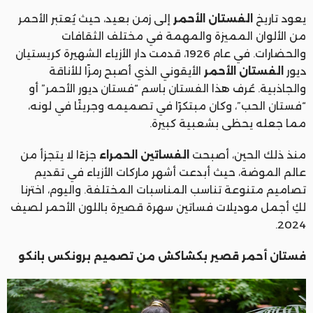
يعود تاريخ
الفستان الأحمر
إلى زمن بعيد، حيث يُعتبر الأحمر
من الألوان المميزة والمهمة في مختلف الثقافات
والحضارات. في عام 1926، قدمت دار الأزياء الشهيرة كريستيان
ديور
الفستان الأحمر
الأيقوني الذي أصبح رمزًا للأناقة
والجاذبية. عُرف هذا الفستان باسم “فستان ديور الأحمر” أو
“فستان الحب”، وكان مبتكرًا في تصميمه وجريئًا في لونه،
مما جعله يحظى بشعبية كبيرة.
منذ ذلك الحين، أصبحت
الفساتين الحمراء
جزءًا لا يتجزأ من
عالم الموضة، حيث أبدعت أشهر ماركات الأزياء في تقديم
تصاميم متنوعة تناسب المناسبات المختلفة. واليوم، اخترنا
لكِ أجمل موديلات فساتين سهرة قصيرة باللون الأحمر لصيف
2024.
فستان أحمر قصير بكشاكش من تصميم برونكس بانكو