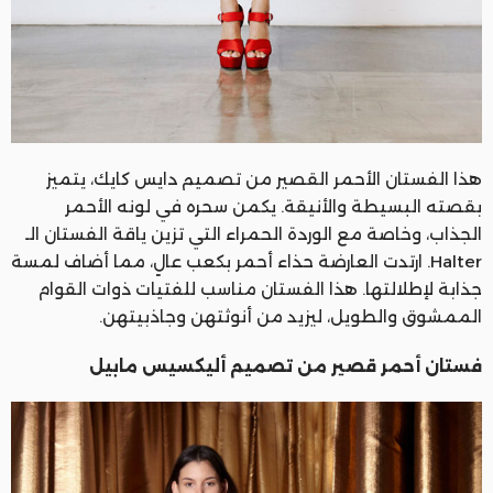
هذا الفستان الأحمر القصير من تصميم دايس كايك، يتميز
بقصته البسيطة والأنيقة. يكمن سحره في لونه الأحمر
الجذاب، وخاصة مع الوردة الحمراء التي تزين ياقة الفستان الـ
Halter. ارتدت العارضة حذاء أحمر بكعب عالٍ، مما أضاف لمسة
جذابة لإطلالتها. هذا الفستان مناسب للفتيات ذوات القوام
الممشوق والطويل، ليزيد من أنوثتهن وجاذبيتهن.
فستان أحمر قصير من تصميم أليكسيس مابيل